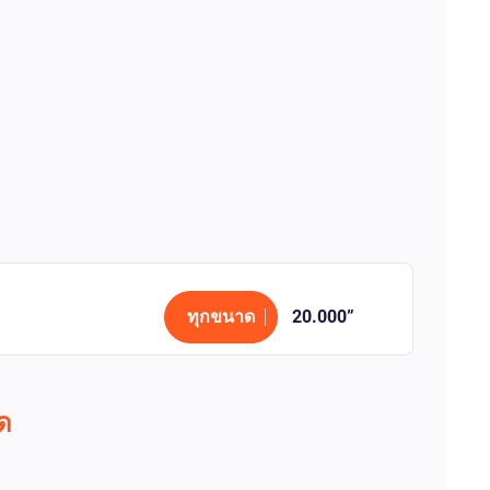
ทุกขนาด
20.000”
ด