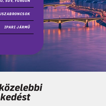
Ó, SUV, FURGON
BUSZABRONCSOK
IPARI JÁRMŰ
közelebbi
skedést