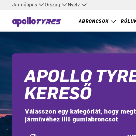
Járműtípus
Ország
Nyelv
ABRONCSOK
RÓLU
APOLLO TYR
KERESŐ
Válasszon egy kategóriát, hogy megta
járművéhez illő gumiabroncsot