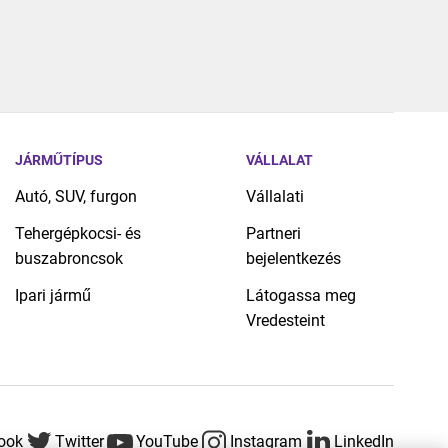
JÁRMŰTÍPUS
VÁLLALAT
Autó, SUV, furgon
Vállalati
Tehergépkocsi- és
Partneri
buszabroncsok
bejelentkezés
Ipari jármű
Látogassa meg
Vredesteint
ook
Twitter
YouTube
Instagram
LinkedIn