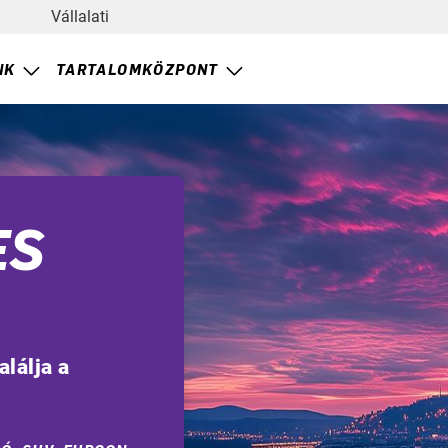
Vállalati
NK
TARTALOMKÖZPONT
ES
lálja a