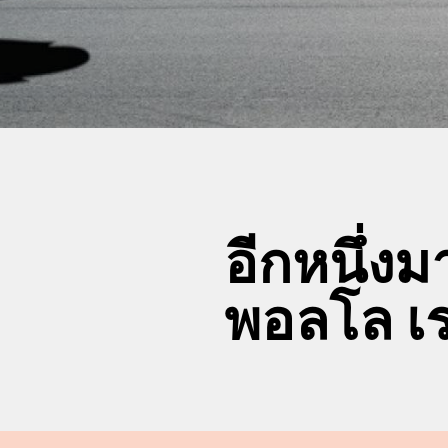
อีกหนึ่ง
พอลโล เร