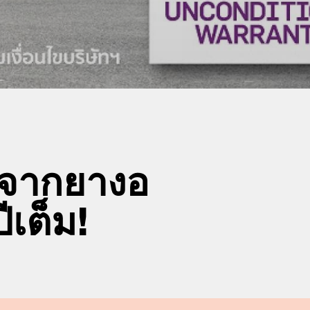
่าจากยางอ
ีเต็ม!