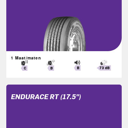
1 Maat/maten
B
73 dB
B
C
ENDURACE RT (17.5")