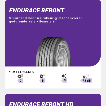
ENDURACE RFRONT
Stuurband voor nauwkeurig manoeuvreren
gedurende vele kilometers
1 Maat/maten
B
73 dB
B
C
ENDURACE RFRONT HD