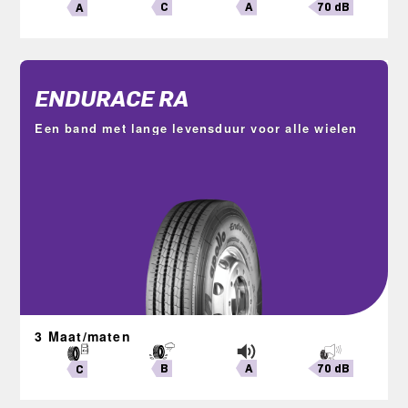
A
70 dB
C
A
ENDURACE RA
Een band met lange levensduur voor alle wielen
3 Maat/maten
A
70 dB
B
C