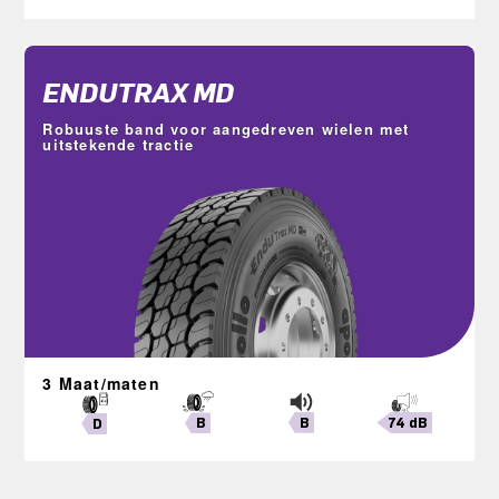
ENDUTRAX MD
Robuuste band voor aangedreven wielen met
uitstekende tractie
3 Maat/maten
B
74 dB
B
D