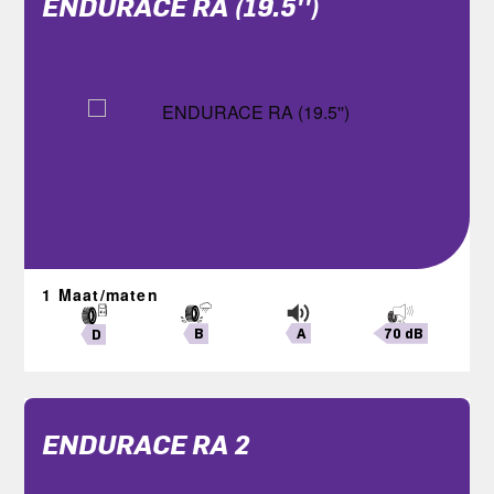
ENDURACE RA (19.5'')
1 Maat/maten
A
70 dB
B
D
ENDURACE RA 2