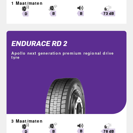
1 Maat/maten
B
73 dB
B
D
ENDURACE RD 2
Apollo next generation premium regional drive
tyre
3 Maat/maten
B
76 dB
B
D