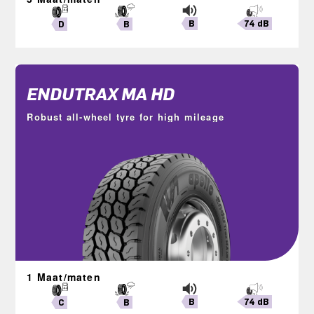
B
74 dB
B
D
ENDUTRAX MA HD
Robust all-wheel tyre for high mileage
1 Maat/maten
B
74 dB
B
C