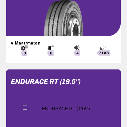
4 Maat/maten
A
71 dB
B
D
ENDURACE RT (19.5")