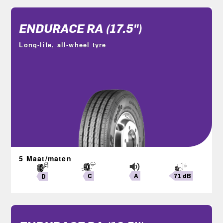
ENDURACE RA (17.5")
Long-life, all-wheel tyre
5 Maat/maten
A
71 dB
C
D