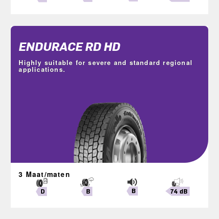
ENDURACE RD HD
Highly suitable for severe and standard regional
applications.
3 Maat/maten
B
74 dB
B
D