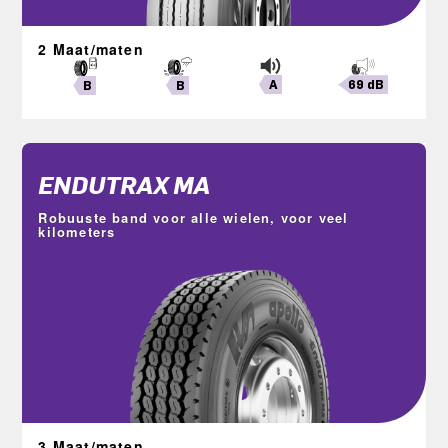
2 Maat/maten
A
69 dB
B
B
ENDUTRAX MA
Robuuste band voor alle wielen, voor veel
kilometers
3 Maat/maten