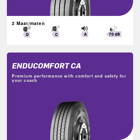
2 Maat/maten
A
70 dB
C
D
ENDUCOMFORT CA
Premium performance with comfort and safety for
your coach