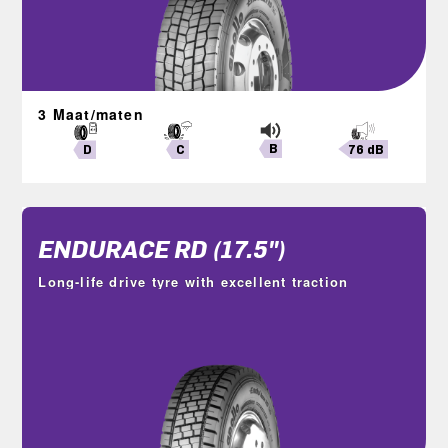
3 Maat/maten
B
76 dB
C
D
ENDURACE RD (17.5")
Long-life drive tyre with excellent traction