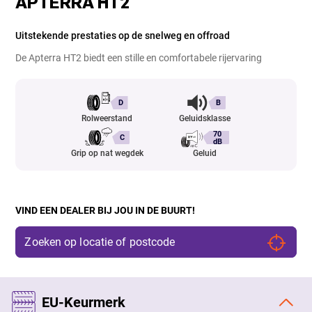
APTERRA HT2
Uitstekende prestaties op de snelweg en offroad
De Apterra HT2 biedt een stille en comfortabele rijervaring
D
B
Rolweerstand
Geluidsklasse
70
C
dB
Grip op nat wegdek
Geluid
VIND EEN DEALER BIJ JOU IN DE BUURT!
EU-Keurmerk