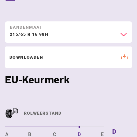
BANDENMAAT
215/65 R 16 98H
DOWNLOADEN
EU-Keurmerk
ROLWEERSTAND
D
A
B
C
D
E