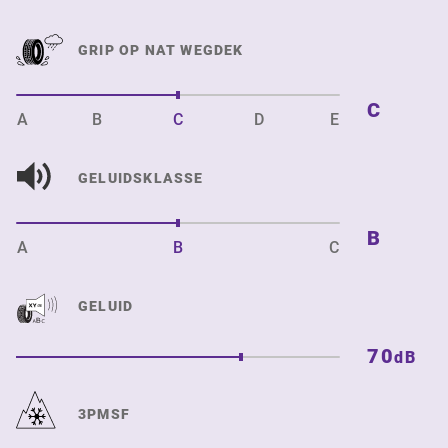
GRIP OP NAT WEGDEK
C
A
B
C
D
E
GELUIDSKLASSE
B
A
B
C
GELUID
70
dB
3PMSF