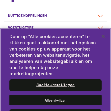
NUTTIGE KOPPELINGEN
VOERTUIGTYPE
Door op “Alle cookies accepteren” te
BELEID
klikken gaat u akkoord met het opslaan
van cookies op uw apparaat voor het
BEDRIJF
verbeteren van websitenavigatie, het
analyseren van websitegebruik en om
ons te helpen bij onze
VERBONDEN BLIJVEN
marketingprojecten.
Facebook
Twitter
Cookie-instellingen
YouTube
Instagram
LinkedIn
Alles afwijzen