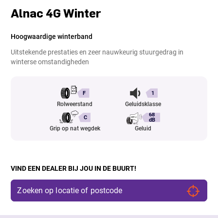
Alnac 4G Winter
Hoogwaardige winterband
Uitstekende prestaties en zeer nauwkeurig stuurgedrag in
winterse omstandigheden
F
1
Rolweerstand
Geluidsklasse
68
C
dB
Grip op nat wegdek
Geluid
VIND EEN DEALER BIJ JOU IN DE BUURT!