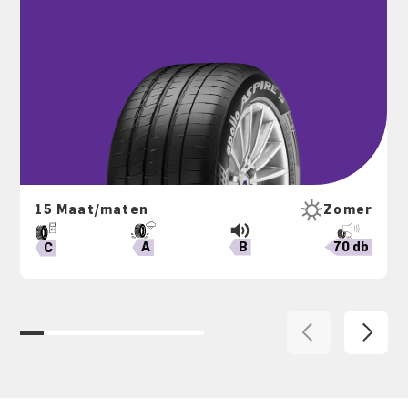
15 Maat/maten
Zomer
B
70 db
A
C