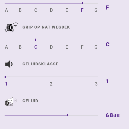
F
A
B
C
D
E
F
G
GRIP OP NAT WEGDEK
C
A
B
C
D
E
F
G
GELUIDSKLASSE
1
1
2
3
GELUID
68
dB