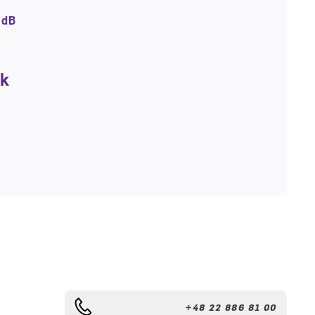
0
dB
k
+48 22 886 81 00