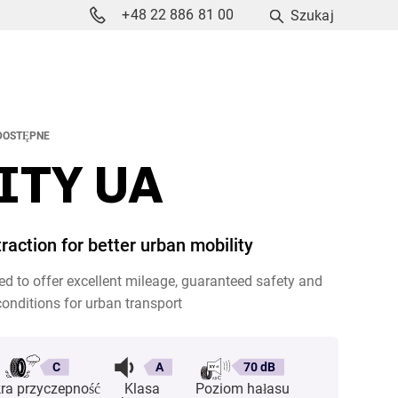
+48 22 886 81 00
Szukaj
DOSTĘPNE
ITY UA
traction for better urban mobility
d to offer excellent mileage, guaranteed safety and
 conditions for urban transport
C
A
70 dB
ra przyczepność
Klasa
Poziom hałasu