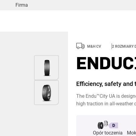
Firma
M&H CV
2
ROZMIARY 
ENDUC
Efficiency, safety and 
The Endu™City UA is designe
high traction in all-weather
D
Opór toczenia
Mok