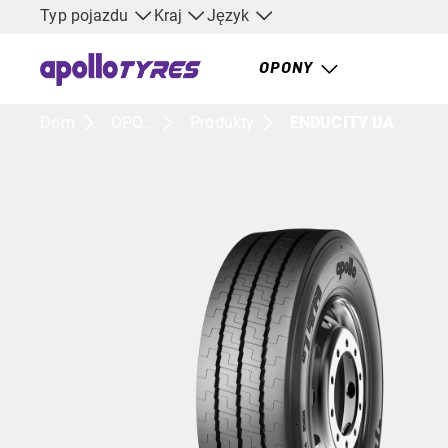
Typ pojazdu
Kraj
Język
OPONY
Dom
OPO...
Produkty
ENDUCITY UA