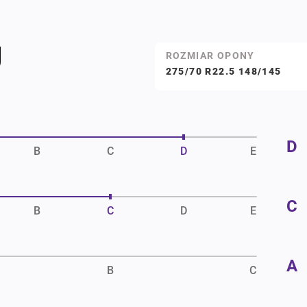
U
ROZMIAR OPONY
275/70 R22.5 148/145
D
B
C
D
E
C
B
C
D
E
A
B
C