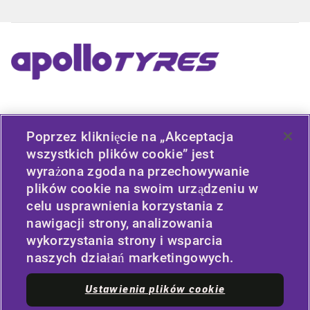
PRZYDATNE ŁĄCZA
Poprzez kliknięcie na „Akceptacja
TYP POJAZDU
wszystkich plików cookie” jest
wyrażona zgoda na przechowywanie
ZASADY
plików cookie na swoim urządzeniu w
celu usprawnienia korzystania z
FIRMA
nawigacji strony, analizowania
wykorzystania strony i wsparcia
naszych działań marketingowych.
STAY CONNECTED
Ustawienia plików cookie
Facebook
YouTube