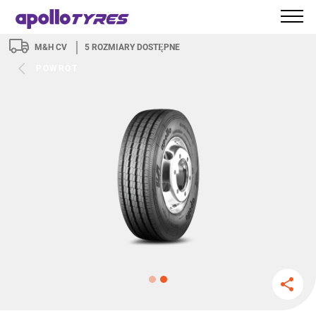
M&H CV
5
ROZMIARY DOSTĘPNE
POWRÓT