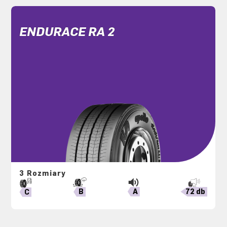
ENDURACE RA 2
3 Rozmiary
A
72 db
B
C