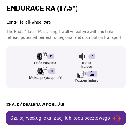
ENDURACE RA (17.5")
Long-life, all-wheel tyre
The Endu™Race RA is a long-life all-wheel tyre with multiple
retread potential; perfect for regional and distribution transport
D
A
Opór toczenia
Klasa
hałasu
C
71
dB
Mokra przyczepność
Poziom hałasu
ZNAJDŹ DEALERA W POBLIŻU!