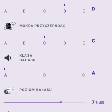
D
A
B
C
D
E
MOKRA PRZYCZEPNOŚĆ
C
A
B
C
D
E
KLASA
HAŁASU
A
A
B
C
POZIOM HAŁASU
71
dB