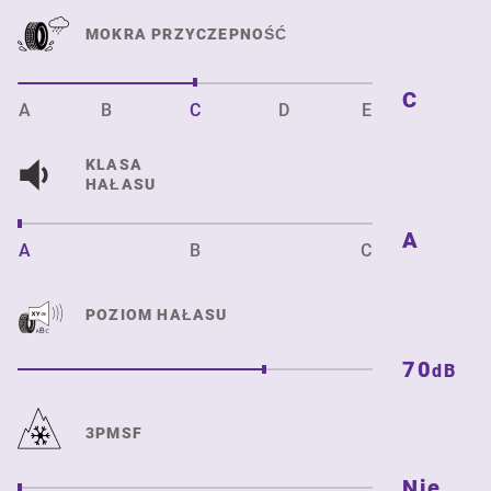
MOKRA PRZYCZEPNOŚĆ
C
A
B
C
D
E
KLASA
HAŁASU
A
A
B
C
POZIOM HAŁASU
70
dB
3PMSF
Nie