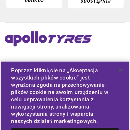
DRUKUJ
UDOSTĘPNIJ
PRZYDATNE ŁĄCZA
Poprzez kliknięcie na „Akceptacja
TYP POJAZDU
wszystkich plików cookie” jest
wyrażona zgoda na przechowywanie
ZASADY
plików cookie na swoim urządzeniu w
celu usprawnienia korzystania z
FIRMA
nawigacji strony, analizowania
wykorzystania strony i wsparcia
naszych działań marketingowych.
STAY CONNECTED