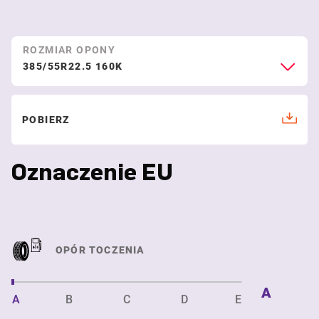
ROZMIAR OPONY
385/55R22.5 160K
POBIERZ
Oznaczenie EU
OPÓR TOCZENIA
A
A
B
C
D
E