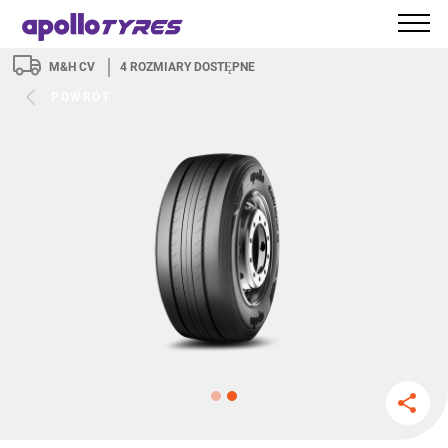
M&H CV
4
ROZMIARY DOSTĘPNE
POWRÓT