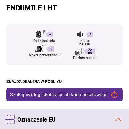
ENDUMILE LHT
A
A
Opór toczenia
Klasa
hałasu
C
70
dB
Mokra przyczepność
Poziom hałasu
ZNAJDŹ DEALERA W POBLIŻU!
Oznaczenie EU