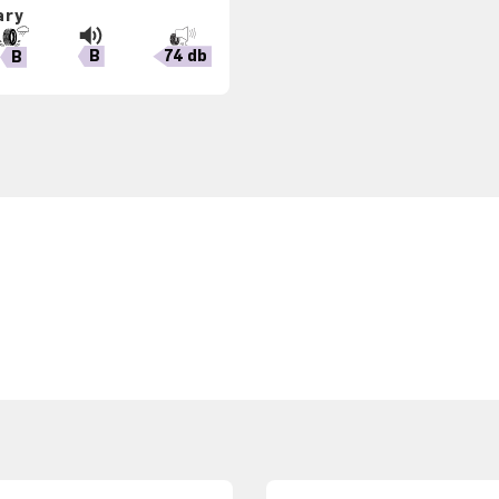
ary
B
74 db
B