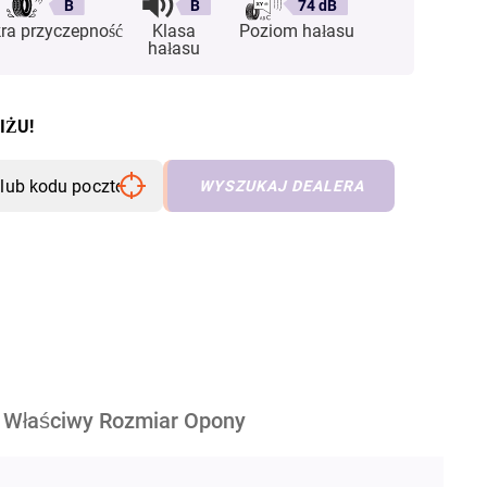
B
B
74 dB
ra przyczepność
Klasa
Poziom hałasu
hałasu
IŻU!
WYSZUKAJ DEALERA
Właściwy Rozmiar Opony