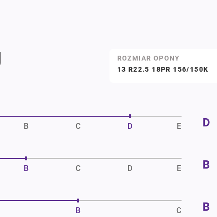
U
ROZMIAR OPONY
13 R22.5 18PR 156/150K
D
B
C
D
E
B
B
C
D
E
B
B
C