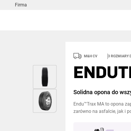
Firma
M&H CV
3
ROZMIARY 
ENDUT
Solidna opona do wszy
Endu™Trax MA to opona za
zarówno na asfalcie, jak i po