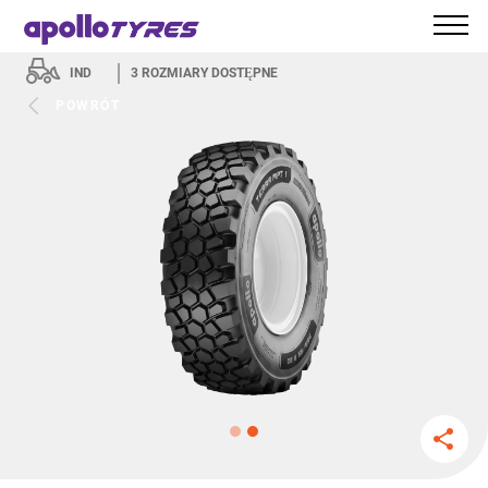
IND
3
ROZMIARY DOSTĘPNE
POWRÓT