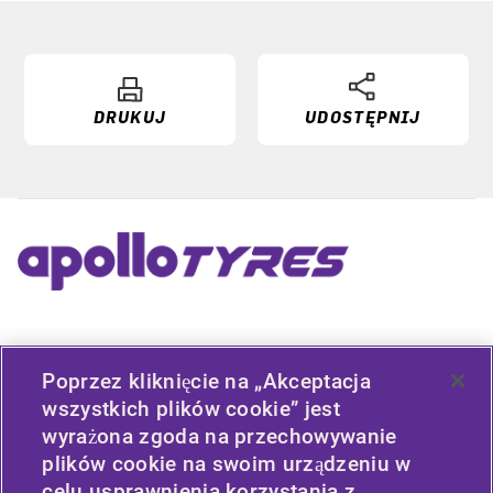
DRUKUJ
UDOSTĘPNIJ
PRZYDATNE ŁĄCZA
Poprzez kliknięcie na „Akceptacja
TYP POJAZDU
wszystkich plików cookie” jest
wyrażona zgoda na przechowywanie
ZASADY
plików cookie na swoim urządzeniu w
celu usprawnienia korzystania z