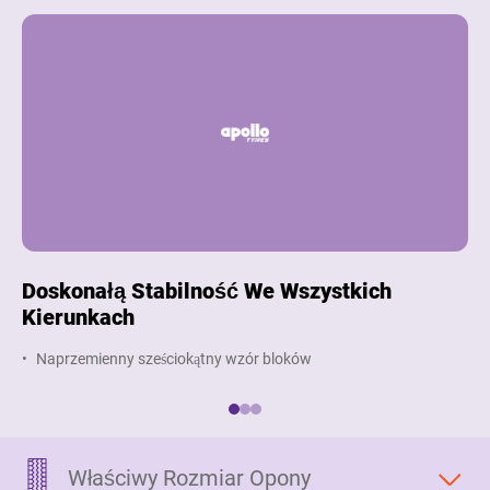
Doskonałą Stabilność We Wszystkich
Ró
Kierunkach
Ty
Naprzemienny sześciokątny wzór bloków
S
Właściwy Rozmiar Opony