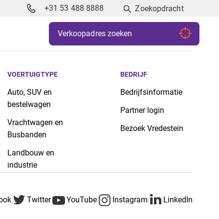
+31 53 488 8888
Zoekopdracht
VOERTUIGTYPE
BEDRIJF
Auto, SUV en
Bedrijfsinformatie
bestelwagen
Partner login
Vrachtwagen en
Bezoek Vredestein
Busbanden
Landbouw en
industrie
ook
Twitter
YouTube
Instagram
LinkedIn