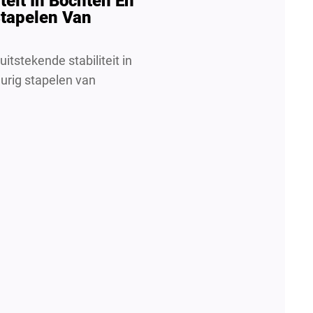
teit In Bochten En
tapelen Van
itstekende stabiliteit in
urig stapelen van