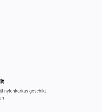
it
ijf nylonkarkas geschikt
en