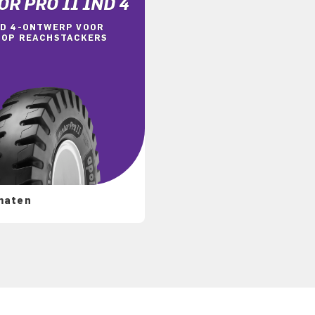
R PRO II IND 4
ND 4-ONTWERP VOOR
 OP REACHSTACKERS
maten