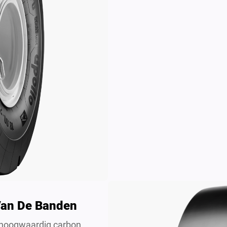
Van De Banden
n hoogwaardig carbon