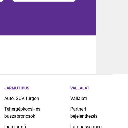
JÁRMŰTÍPUS
VÁLLALAT
Autó, SUV, furgon
Vállalati
Tehergépkocsi- és
Partneri
buszabroncsok
bejelentkezés
Ipari jármű
Látogassa meg