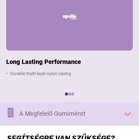
Long Lasting Performance
M
Durable multi layer nylon casing
S
A Megfelelő Gumiméret
SEGÍTSÉGRE VAN SZÜKSÉGE?