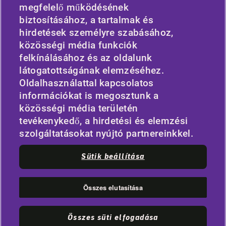
megfelelő működésének
HASZNOS HIVATKOZÁSOK
biztosításához, a tartalmak és
hirdetések személyre szabásához,
JÁRMŰTÍPUS
közösségi média funkciók
felkínálásához és az oldalunk
IRÁNYELV
látogatottságának elemzéséhez.
Oldalhasználattal kapcsolatos
VÁLLALAT
információkat is megosztunk a
közösségi média területén
tevékenykedő, a hirdetési és elemzési
MARADJON KAPCSOLATBAN
szolgáltatásokat nyújtó partnereinkkel.
Facebook
Twitter
Sütik beállítása
YouTube
Instagram
LinkedIn
Összes elutasítása
|
© 2026 APOLLO TYRES LTD
MINDEN JOG FENNTARTVA
Összes süti elfogadása