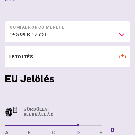
GUMIABRONCS MÉRETE
145/80 R 13 75T
LETÖLTÉS
EU Jelölés
GÖRDÜLÉSI
ELLENÁLLÁS
D
A
B
C
D
E