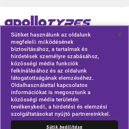
Sütiket használunk az oldalunk
megfelelő működésének
HASZNOS HIVATKOZÁSOK
biztosításához, a tartalmak és
hirdetések személyre szabásához,
JÁRMŰTÍPUS
közösségi média funkciók
felkínálásához és az oldalunk
IRÁNYELV
látogatottságának elemzéséhez.
Oldalhasználattal kapcsolatos
VÁLLALAT
információkat is megosztunk a
közösségi média területén
tevékenykedő, a hirdetési és elemzési
MARADJON KAPCSOLATBAN
szolgáltatásokat nyújtó partnereinkkel.
Facebook
Twitter
Sütik beállítása
YouTube
Instagram