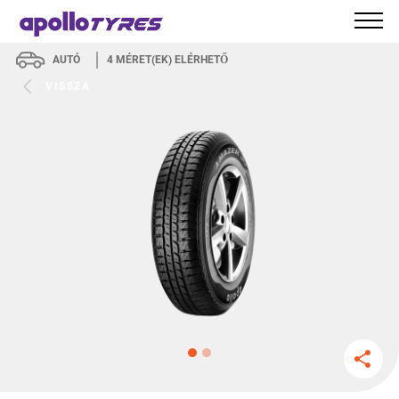
AUTÓ
4
MÉRET(EK) ELÉRHETŐ
VISSZA