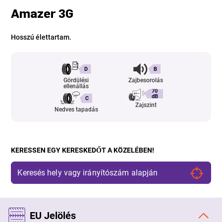
Amazer 3G
Hosszú élettartam.
D
B
Gördülési
Zajbesorolás
ellenállás
70
dB
C
Zajszint
Nedves tapadás
KERESSEN EGY KERESKEDŐT A KÖZELÉBEN!
EU Jelölés