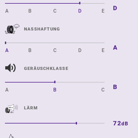
D
A
B
C
D
E
NASSHAFTUNG
A
A
B
C
D
E
GERÄUSCHKLASSE
B
A
B
C
LÄRM
72
dB