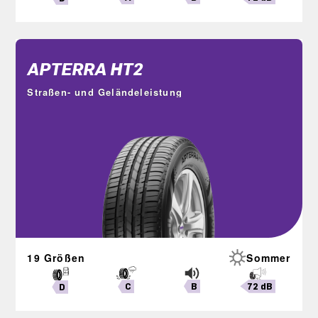
APTERRA HT2
Straßen- und Geländeleistung
19 Größen
Sommer
B
72 dB
C
D