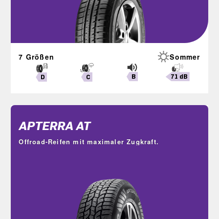
7 Größen
Sommer
B
71 dB
C
D
APTERRA AT
Offroad-Reifen mit maximaler Zugkraft.