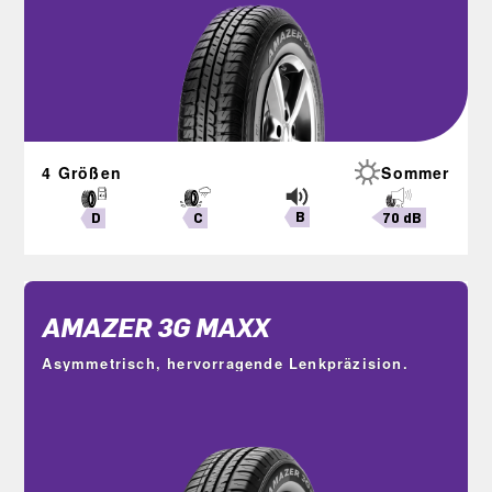
4 Größen
Sommer
B
70 dB
C
D
AMAZER 3G MAXX
Asymmetrisch, hervorragende Lenkpräzision.