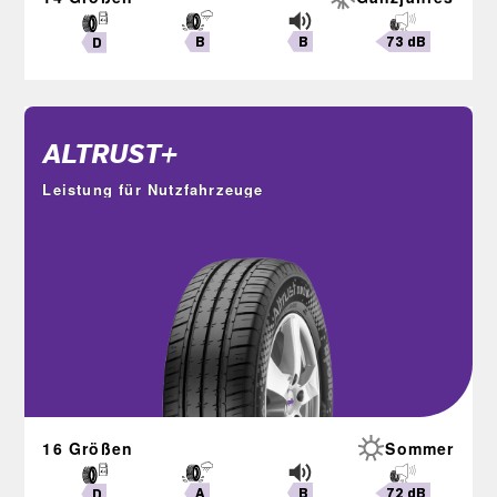
B
73 dB
B
D
ALTRUST+
Leistung für Nutzfahrzeuge
16 Größen
Sommer
B
72 dB
A
D