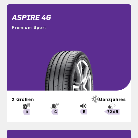
ASPIRE 4G
Premium Sport
2 Größen
Ganzjahres
B
72 dB
C
D