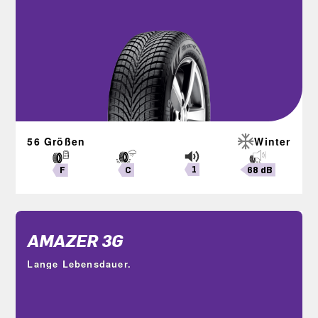
56 Größen
Winter
1
68 dB
C
F
AMAZER 3G
Lange Lebensdauer.