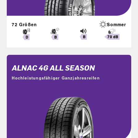
72 Größen
Sommer
B
70 dB
B
D
ALNAC 4G ALL SEASON
Hochleistungsfähiger Ganzjahresreifen