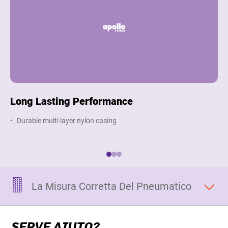
Long Lasting Performance
M
Durable multi layer nylon casing
S
La Misura Corretta Del Pneumatico
SERVE AIUTO?