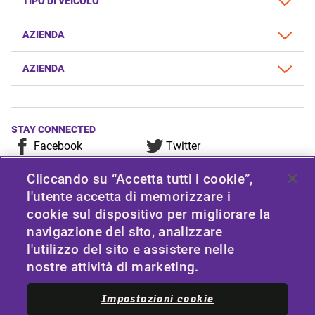
TIPO DI VEICOLO
AZIENDA
AZIENDA
STAY CONNECTED
Facebook
Twitter
YouTube
Instagram
Cliccando su “Accetta tutti i cookie”,
LinkedIn
l'utente accetta di memorizzare i
cookie sul dispositivo per migliorare la
For any consumer complaint, query, or suggestion, please
navigazione del sito, analizzare
contact Customer Care at Apollo Tyres Limited, Apollo
l'utilizzo del sito e assistere nelle
House, Plot No.7, Institutional Area, Sector-32, Gurugram,
nostre attività di marketing.
Haryana-122001, India, or contact the Manager-Customer
Care Toll-Free Number 1800 212 7070 (Working Hours 9.30
Impostazioni cookie