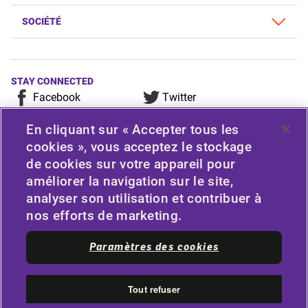
SOCIÉTÉ
STAY CONNECTED
Facebook
Twitter
YouTube
Instagram
En cliquant sur « Accepter tous les
LinkedIn
cookies », vous acceptez le stockage
de cookies sur votre appareil pour
For any consumer complaint, query, or suggestion, please
améliorer la navigation sur le site,
contact Customer Care at Apollo Tyres Limited, Apollo
analyser son utilisation et contribuer à
House, Plot No.7, Institutional Area, Sector-32, Gurugram,
nos efforts de marketing.
Haryana-122001, India, or contact the Manager-Customer
Care Toll-Free Number 1800 212 7070 (Working Hours 9.30
Paramètres des cookies
a.m. to 6.00 p.m. from Monday to Friday except National
Holidays) or email at
apollodirect@apollotyres.com
Tout refuser