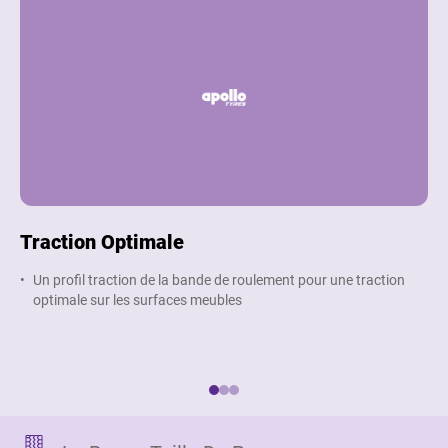
Traction Optimale
Ex
La
Un profil traction de la bande de roulement pour une traction
optimale sur les surfaces meubles
L
o
o