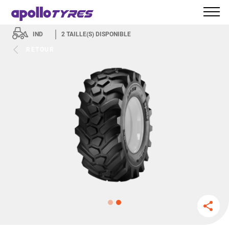
IND
2
TAILLE(S) DISPONIBLE
RETOUR