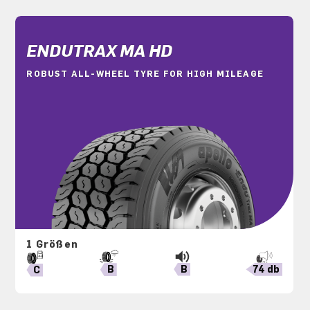
ENDUTRAX MA HD
ROBUST ALL-WHEEL TYRE FOR HIGH MILEAGE
1 Größen
B
74 db
B
C