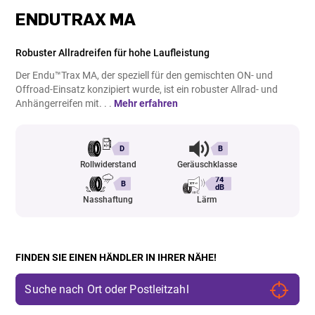
ENDUTRAX MA
Robuster Allradreifen für hohe Laufleistung
Der Endu™Trax MA, der speziell für den gemischten ON- und
Offroad-Einsatz konzipiert wurde, ist ein robuster Allrad- und
Anhängerreifen mit. . .
Mehr erfahren
D
B
Rollwiderstand
Geräuschklasse
74
B
dB
Nasshaftung
Lärm
FINDEN SIE EINEN HÄNDLER IN IHRER NÄHE!