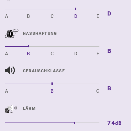
D
A
B
C
D
E
NASSHAFTUNG
B
A
B
C
D
E
GERÄUSCHKLASSE
B
A
B
C
LÄRM
74
dB